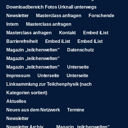
Downloadbereich Fotos Urknall unterwegs
Newsletter
Masterclass anfragen
Forschende
Intern
Masterclass anfragen
Masterclass anfragen
Kontakt
Embed iList
Barrierefreiheit
Embed iList
Embed iList
Magazin „teilchenwelten“
Datenschutz
Magazin „teilchenwelten“
Magazin „teilchenwelten“
Unterseite
Impressum
Unterseite
Unterseite
Linksammlung zur Teilchenphysik (nach
Kategorien sortiert)
Aktuelles
Neues aus dem Netzwerk
Termine
Newsletter
Newsletter Archiv
Magazin „teilchenwelten“