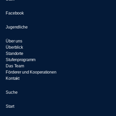
t
i
Facebook
o
Jugendliche
n
Über uns
Überblick
Standorte
Stufenprogramm
Das Team
Förderer und Kooperationen
Kontakt
Suche
Start