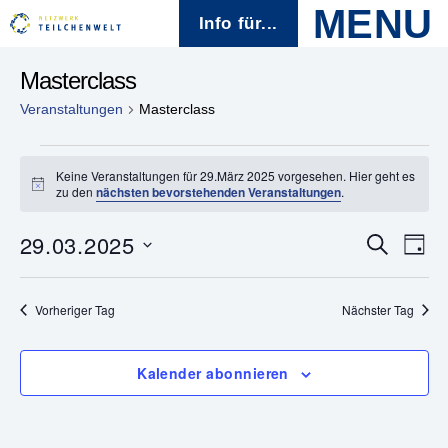
Info für...
Masterclass
Veranstaltungen
Masterclass
Veranstaltungen
Keine Veranstaltungen für 29.März 2025 vorgesehen. Hier geht es
H
zu den
nächsten bevorstehenden Veranstaltungen
.
für
i
n
29.März
29.03.2025
w
V
V
S
T
e
u
D
a
i
e
2025
c
e
s
a
g
h
t
Vorheriger Tag
Nächster Tag
r
e
r
u
m
a
w
a
Kalender abonnieren
ä
n
h
n
l
s
e