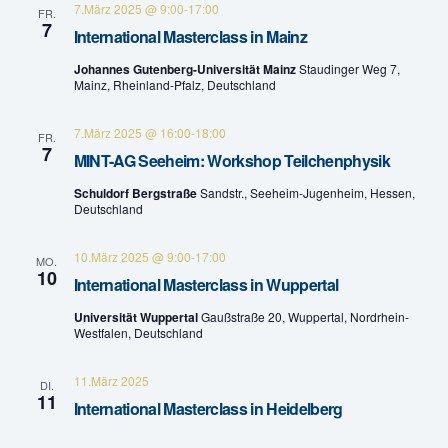
7.März 2025 @ 9:00
-
17:00
FR.
n
a
7
International Masterclass in Mainz
v
d
Johannes Gutenberg-Universität Mainz
Staudinger Weg 7,
Mainz, Rheinland-Pfalz, Deutschland
i
A
g
7.März 2025 @ 16:00
-
18:00
FR.
n
7
MINT-AG Seeheim: Workshop Teilchenphysik
a
s
Schuldorf Bergstraße
Sandstr., Seeheim-Jugenheim, Hessen,
t
Deutschland
i
i
10.März 2025 @ 9:00
-
17:00
c
MO.
o
10
International Masterclass in Wuppertal
h
n
Universität Wuppertal
Gaußstraße 20, Wuppertal, Nordrhein-
Westfalen, Deutschland
t
11.März 2025
e
DI.
11
International Masterclass in Heidelberg
n