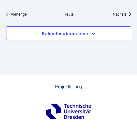
,
Veranstaltungen
Veran
Vorherige
Heute
Nächste
N
a
Kalender abonnieren
v
i
g
a
Projektleitung
t
i
o
n