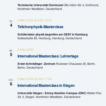
n
Technische Universität Dortmund
Otto-Hahn-Str. 4, Dortmund,
u
Nordrhein-Westfalen, Deutschland
g
n
A
4.März 2025 @ 9:30
-
15:30
DI.
4
g
Teilchenphysik-Masterclass
n
Schülerlabor physik.begreifen am DESY in Hamburg
e
s
Notkestraße 85, Hamburg, Hamburg, Deutschland
n
i
5.März 2025
MI.
c
5
S
International Masterclass: Lehrertage
h
Erwin Schrödinger -Zentrum
Rudower Chaussee 26, Berlin,
u
Berlin, Deutschland
t
c
e
6.März 2025 @ 9:00
-
17:00
DO.
h
6
International Masterclass in Siegen
n
e
Universität Siegen - Emmy-Noether-Campus (ENC)
Walter-Flex
-
Str. 3, Siegen, Nordrhein-Westfalen, Deutschland
u
N