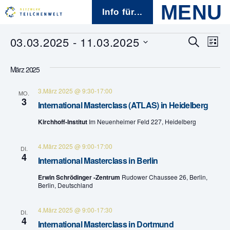
Info für...
Veranstaltungen
03.03.2025
 - 
11.03.2025
V
V
S
L
u
D
i
e
c
e
a
s
h
März 2025
t
t
r
e
r
u
e
3.März 2025 @ 9:30
-
17:00
m
MO.
a
3
w
a
International Masterclass (ATLAS) in Heidelberg
ä
n
h
Kirchhoff-Institut
Im Neuenheimer Feld 227, Heidelberg
n
l
s
e
s
4.März 2025 @ 9:00
-
17:00
n
t
DI.
4
.
International Masterclass in Berlin
t
a
Erwin Schrödinger -Zentrum
Rudower Chaussee 26, Berlin,
a
l
Berlin, Deutschland
t
l
4.März 2025 @ 9:00
-
17:30
DI.
4
u
International Masterclass in Dortmund
t