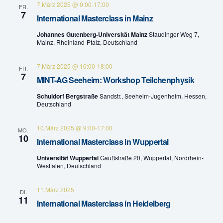
7.März 2025 @ 9:00
-
17:00
FR.
n
a
7
International Masterclass in Mainz
v
d
Johannes Gutenberg-Universität Mainz
Staudinger Weg 7,
Mainz, Rheinland-Pfalz, Deutschland
i
A
g
7.März 2025 @ 16:00
-
18:00
FR.
n
7
MINT-AG Seeheim: Workshop Teilchenphysik
a
s
Schuldorf Bergstraße
Sandstr., Seeheim-Jugenheim, Hessen,
t
Deutschland
i
i
10.März 2025 @ 9:00
-
17:00
c
MO.
o
10
International Masterclass in Wuppertal
h
n
Universität Wuppertal
Gaußstraße 20, Wuppertal, Nordrhein-
Westfalen, Deutschland
t
11.März 2025
e
DI.
11
International Masterclass in Heidelberg
n