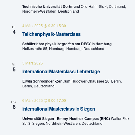
n
Technische Universität Dortmund
Otto-Hahn-Str. 4, Dortmund,
u
Nordrhein-Westfalen, Deutschland
g
n
A
4.März 2025 @ 9:30
-
15:30
DI.
4
g
Teilchenphysik-Masterclass
n
Schülerlabor physik.begreifen am DESY in Hamburg
e
s
Notkestraße 85, Hamburg, Hamburg, Deutschland
n
i
5.März 2025
MI.
c
5
S
International Masterclass: Lehrertage
h
Erwin Schrödinger -Zentrum
Rudower Chaussee 26, Berlin,
u
Berlin, Deutschland
t
c
e
6.März 2025 @ 9:00
-
17:00
DO.
h
6
International Masterclass in Siegen
n
e
Universität Siegen - Emmy-Noether-Campus (ENC)
Walter-Flex
-
Str. 3, Siegen, Nordrhein-Westfalen, Deutschland
u
N