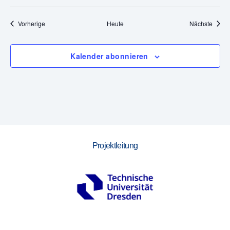
,
Veranstaltungen
Veran
Vorherige
Heute
Nächste
N
a
Kalender abonnieren
v
i
g
a
Projektleitung
t
i
o
n