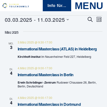
Info für...
Veranstaltungen
03.03.2025
 - 
11.03.2025
V
V
S
L
u
D
i
e
c
e
a
s
h
März 2025
t
t
r
e
r
u
e
3.März 2025 @ 9:30
-
17:00
m
MO.
a
3
w
a
International Masterclass (ATLAS) in Heidelberg
ä
n
h
Kirchhoff-Institut
Im Neuenheimer Feld 227, Heidelberg
n
l
s
e
s
4.März 2025 @ 9:00
-
17:00
n
t
DI.
4
.
International Masterclass in Berlin
t
a
Erwin Schrödinger -Zentrum
Rudower Chaussee 26, Berlin,
a
l
Berlin, Deutschland
t
l
4.März 2025 @ 9:00
-
17:30
DI.
4
u
International Masterclass in Dortmund
t