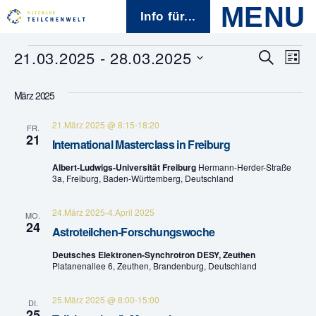
Info für...
Veranstaltungen
21.03.2025
 - 
28.03.2025
V
V
S
L
u
D
i
e
c
e
a
s
h
März 2025
t
t
r
e
r
u
e
21.März 2025 @ 8:15
-
18:20
m
FR.
a
21
w
a
International Masterclass in Freiburg
ä
n
h
Albert-Ludwigs-Universität Freiburg
Hermann-Herder-Straße
n
l
s
3a, Freiburg, Baden-Württemberg, Deutschland
e
s
n
t
24.März 2025
-
4.April 2025
.
MO.
t
24
a
Astroteilchen-Forschungswoche
a
l
Deutsches Elektronen-Synchrotron DESY, Zeuthen
Platanenallee 6, Zeuthen, Brandenburg, Deutschland
t
l
25.März 2025 @ 8:00
-
15:00
u
DI.
t
25