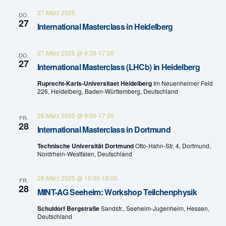
n
a
27.März 2025
DO.
27
International Masterclass in Heidelberg
v
d
i
A
27.März 2025 @ 9:30
-
17:00
DO.
27
g
International Masterclass (LHCb) in Heidelberg
n
a
Ruprecht-Karls-Universitaet Heidelberg
Im Neuenheimer Feld
226, Heidelberg, Baden-Württemberg, Deutschland
s
t
i
28.März 2025 @ 9:00
-
17:30
i
FR.
28
International Masterclass in Dortmund
c
o
Technische Universität Dortmund
Otto-Hahn-Str. 4, Dortmund,
h
n
Nordrhein-Westfalen, Deutschland
t
28.März 2025 @ 16:00
-
18:00
FR.
28
MINT-AG Seeheim: Workshop Teilchenphysik
e
Schuldorf Bergstraße
Sandstr., Seeheim-Jugenheim, Hessen,
n
Deutschland