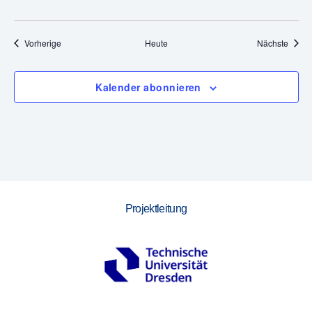
,
N
Veranstaltungen
Veran
Vorherige
Heute
Nächste
a
Kalender abonnieren
v
i
g
a
t
Projektleitung
i
o
n