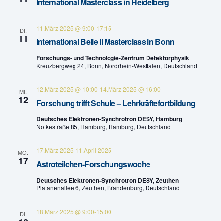
International Masterclass in Heidelberg
n
u
g
11.März 2025 @ 9:00
-
17:15
DI.
n
11
International Belle II Masterclass in Bonn
A
g
Forschungs- und Technologie-Zentrum Detektorphysik
n
Kreuzbergweg 24, Bonn, Nordrhein-Westfalen, Deutschland
e
s
12.März 2025 @ 10:00
-
14.März 2025 @ 16:00
MI.
n
i
12
Forschung trifft Schule – Lehrkräftefortbildung
c
S
Deutsches Elektronen-Synchrotron DESY, Hamburg
Notkestraße 85, Hamburg, Hamburg, Deutschland
h
u
t
17.März 2025
-
11.April 2025
c
MO.
17
e
Astroteilchen-Forschungswoche
h
n
Deutsches Elektronen-Synchrotron DESY, Zeuthen
Platanenallee 6, Zeuthen, Brandenburg, Deutschland
e
-
18.März 2025 @ 9:00
-
15:00
u
DI.
N