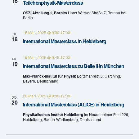
18
Teilchenphysik-Masterclass
n
a
OSZ, Abteilung 1, Barnim
Hans-Wittwer-Straße 7, Bernau bei
v
Berlin
d
i
A
18.März 2025 @ 9:00
-
17:00
DI.
18
g
International Masterclass in Heidelberg
n
a
s
19.März 2025 @ 9:45
-
17:00
MI.
t
19
International Masterclass zu Belle II in München
i
i
Max-Planck-Institut für Physik
Boltzmannstr. 8, Garching,
Bayern, Deutschland
c
o
h
n
20.März 2025 @ 9:30
-
17:00
DO.
20
International Masterclass (ALICE) in Heidelberg
t
Physikalisches Institut Heidelberg
Im Neuenheimer Feld 226,
e
Heidelberg, Baden-Württemberg, Deutschland
n