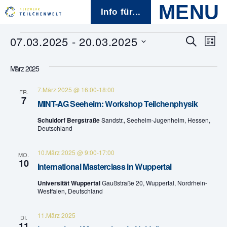
Info für...
Veranstaltungen
07.03.2025
 - 
20.03.2025
V
V
S
L
u
D
i
e
c
e
a
s
h
März 2025
t
t
r
e
r
u
e
7.März 2025 @ 16:00
-
18:00
m
FR.
a
7
w
a
MINT-AG Seeheim: Workshop Teilchenphysik
ä
n
h
Schuldorf Bergstraße
Sandstr., Seeheim-Jugenheim, Hessen,
n
l
s
Deutschland
e
s
n
t
10.März 2025 @ 9:00
-
17:00
.
MO.
t
10
a
International Masterclass in Wuppertal
a
l
Universität Wuppertal
Gaußstraße 20, Wuppertal, Nordrhein-
Westfalen, Deutschland
t
l
11.März 2025
u
DI.
t
11