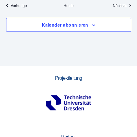
,
Veranstaltungen
Veran
Vorherige
Heute
Nächste
N
Kalender abonnieren
a
v
i
g
a
Projektleitung
t
i
o
n
Partner