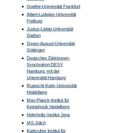
Goethe-Universität Frankfurt
Nächste
Veranstaltungen
Albert-Ludwigs-Universität
Freiburg
Justus-Liebig-Universität
Kalender abonnieren
Gießen
Georg-August-Universität
Göttingen
Deutsches Elektronen-
Synchrotron DESY,
Hamburg, mit der
Universität Hamburg
Ruprecht-Karls-Universität
Heidelberg
Max-Planck-Institut für
Kernphysik Heidelberg
Gefördert von
Helmholtz-Institut Jena
IAS Jülich
Karlsruher Institut für