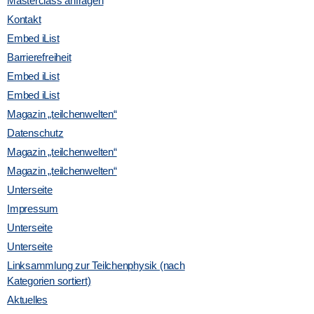
Masterclass anfragen
i
Kontakt
Embed iList
c
Barrierefreiheit
Embed iList
h
Embed iList
Magazin „teilchenwelten“
t
Datenschutz
e
Magazin „teilchenwelten“
Magazin „teilchenwelten“
n
Unterseite
Impressum
-
Unterseite
Unterseite
N
Linksammlung zur Teilchenphysik (nach
Kategorien sortiert)
a
Aktuelles