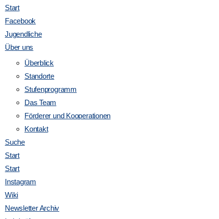
Start
Facebook
Jugendliche
Über uns
V
anstaltungen suchen
Liste
Monat
Tag
Überblick
Standorte
e
Stufenprogramm
r
Das Team
Förderer und Kooperationen
a
Kontakt
Suche
n
Start
Start
s
Instagram
Wiki
t
Newsletter Archiv