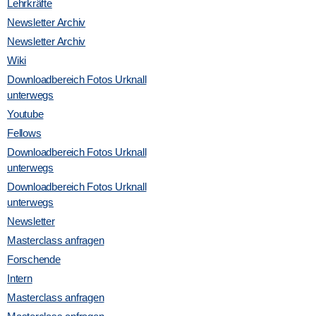
Lehrkräfte
a
Newsletter Archiv
Newsletter Archiv
l
Wiki
t
Downloadbereich Fotos Urknall
unterwegs
u
Youtube
Fellows
n
Downloadbereich Fotos Urknall
unterwegs
g
Downloadbereich Fotos Urknall
unterwegs
A
Newsletter
Masterclass anfragen
n
Forschende
Intern
s
Masterclass anfragen