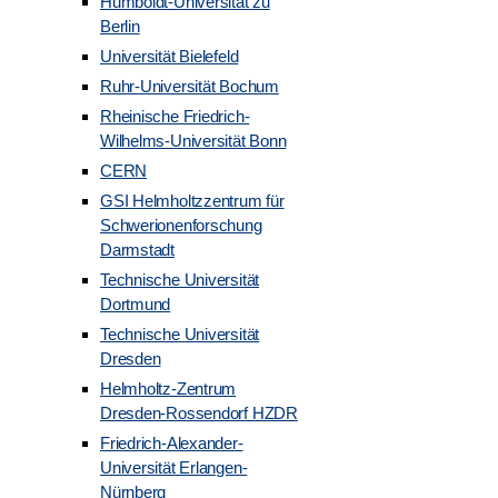
Humboldt-Universität zu
Berlin
Universität Bielefeld
Ruhr-Universität Bochum
Rheinische Friedrich-
Wilhelms-Universität Bonn
CERN
GSI Helmholtzzentrum für
Schwerionenforschung
Darmstadt
Technische Universität
Dortmund
Technische Universität
Dresden
Helmholtz-Zentrum
Dresden-Rossendorf HZDR
Friedrich-Alexander-
Universität Erlangen-
Nürnberg